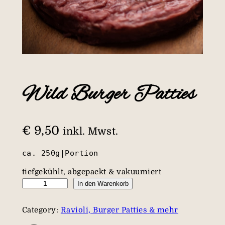
Wild Burger Patties
€
9,50
inkl. Mwst.
ca. 250g|Portion
tiefgekühlt, abgepackt & vakuumiert
W
In den Warenkorb
i
l
Category:
Ravioli, Burger Patties & mehr
d