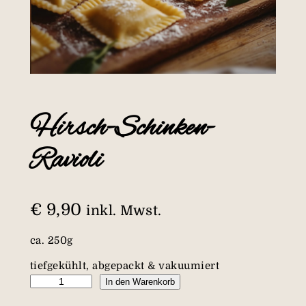
Hirsch-Schinken-
Ravioli
€
9,90
inkl. Mwst.
ca. 250g
tiefgekühlt, abgepackt & vakuumiert
H
In den Warenkorb
i