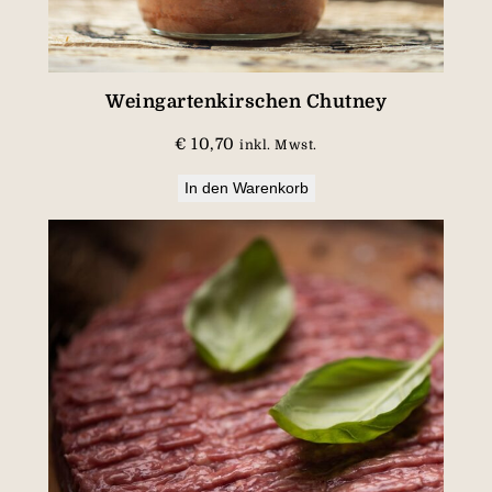
i
M
e
n
Weingartenkirschen Chutney
g
€
10,70
inkl. Mwst.
e
In den Warenkorb