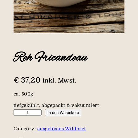
Reh Fricandeau
€
37,20
inkl. Mwst.
ca. 500g
tiefgekühlt, abgepackt & vakuumiert
R
In den Warenkorb
e
h
Category:
ausgelöstes Wildbret
F