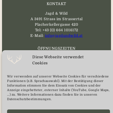
KONTAKT
Jagd & Wild
A 3491 Strass im Strassertal
Placherkellergasse 420
Tel: +43 (0) 664 1016172
E-Mail:
info@jagdundwild.at
ÖFFNUNGSZEITEN
Diese Webseite verwendet
MO – SA
Cookies
08:00 bis 17:00
vorherige telefonische Anmeldung
Wir verwenden auf unserer Webseite Cookies für verschiedene
wird erwünscht
Funktionen (z.B. Sprachauswahl). Mit der Bestätigung dieser
Information stimmen Sie dem Einsatz von Cookies und der
Anzeige eingebetteter, externer Inhalte (YouTube, Google Maps,
SERVICE
…) zu. Weitere Informationen dazu finden Sie in unseren
Datenschutzbestimmungen.
Kontakt
Impressum