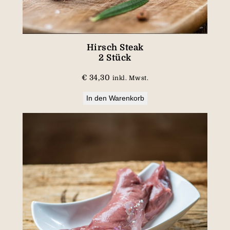
n
o
c
h
Hirsch Steak
2 Stück
e
n
€
34,30
inkl. Mwst.
M
e
In den Warenkorb
n
g
e