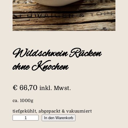
Wildschwein Rücken
ohne Knochen
€
66,70
inkl. Mwst.
ca. 1000g
tiefgekühlt, abgepackt & vakuumiert
W
In den Warenkorb
i