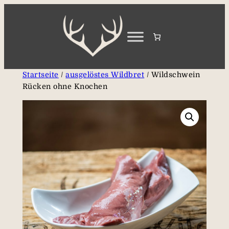
Zum
Inhalt
springen
Startseite
/
ausgelöstes Wildbret
/ Wildschwein
Rücken ohne Knochen