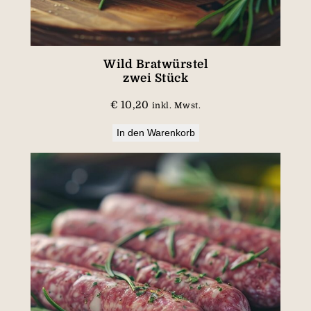
M
e
n
g
Wild Bratwürstel
zwei Stück
e
€
10,20
inkl. Mwst.
In den Warenkorb