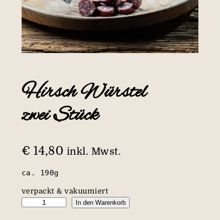
Hirsch Würstel
zwei Stück
€
14,80
inkl. Mwst.
ca. 190g
verpackt & vakuumiert
H
In den Warenkorb
i