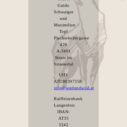
Guido
Schwaiger
und
Maximilian
Topf
Placherkellergasse
420
A-3491
Strass im
Strassertal
UID:
ATU80397358
info@jagdundwild.at
Raiffeisenbank
Langenlois
IBAN:
AT35
3242